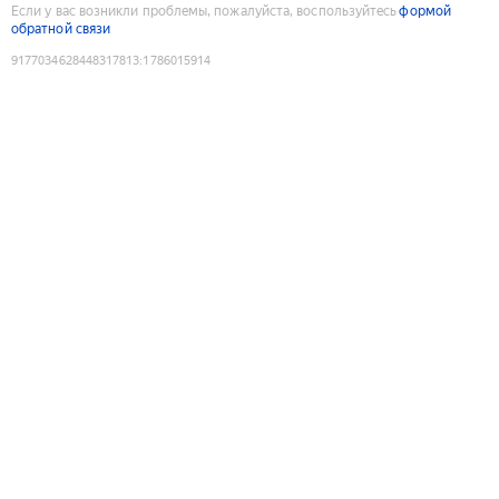
Если у вас возникли проблемы, пожалуйста, воспользуйтесь
формой
обратной связи
9177034628448317813
:
1786015914