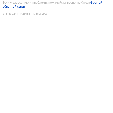
Если у вас возникли проблемы, пожалуйста, воспользуйтесь
формой
обратной связи
9181530241114260811
:
1786082903