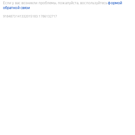
Если у вас возникли проблемы, пожалуйста, воспользуйтесь
формой
обратной связи
9184873141332015183
:
1786132717