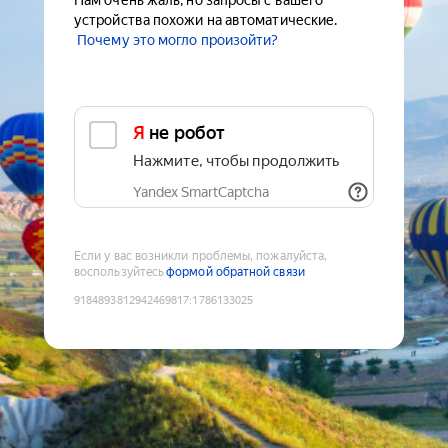
Нам очень жаль, но запросы с вашего
устройства похожи на автоматические.
Почему это могло произойти?
Я не робот
Нажмите, чтобы продолжить
Yandex SmartCaptcha
Если у вас возникли проблемы, пожалуйста,
воспользуйтесь
формой обратной связи
9184893812942469817
:
1786133025