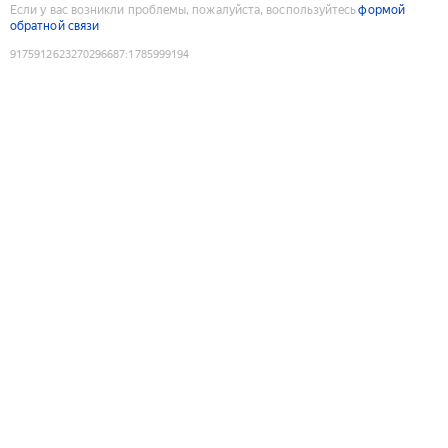
Если у вас возникли проблемы, пожалуйста, воспользуйтесь
формой
обратной связи
9175912623270296687
:
1785999194