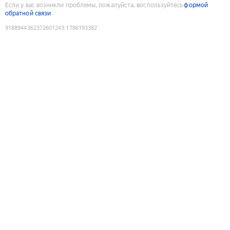
Если у вас возникли проблемы, пожалуйста, воспользуйтесь
формой
обратной связи
9188944362372601243
:
1786193382