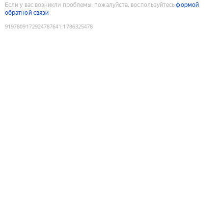
Если у вас возникли проблемы, пожалуйста, воспользуйтесь
формой
обратной связи
9197809172924787641
:
1786325478