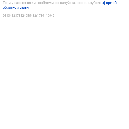
Если у вас возникли проблемы, пожалуйста, воспользуйтесь
формой
обратной связи
9183412378124056432
:
1786110949