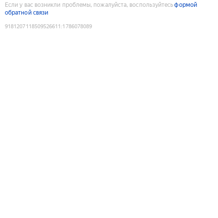
Если у вас возникли проблемы, пожалуйста, воспользуйтесь
формой
обратной связи
9181207118509526611
:
1786078089