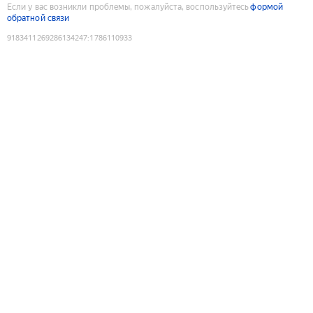
Если у вас возникли проблемы, пожалуйста, воспользуйтесь
формой
обратной связи
9183411269286134247
:
1786110933