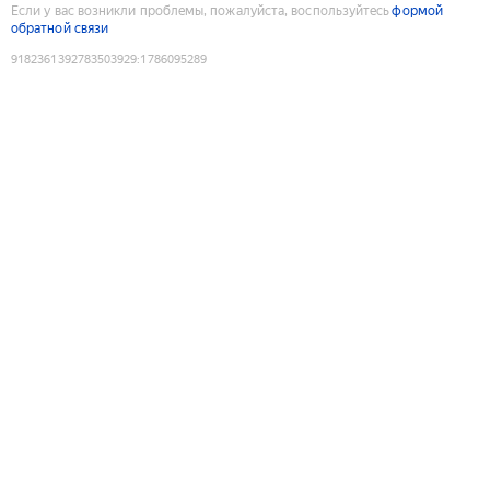
Если у вас возникли проблемы, пожалуйста, воспользуйтесь
формой
обратной связи
9182361392783503929
:
1786095289