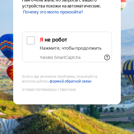
Нам очень жаль, но запросы с вашего
устройства похожи на автоматические.
Почему это могло произойти?
Я не робот
Нажмите, чтобы продолжить
Yandex SmartCaptcha
Если у вас возникли проблемы, пожалуйста,
воспользуйтесь
формой обратной связи
9176665150798468262
:
1786010408