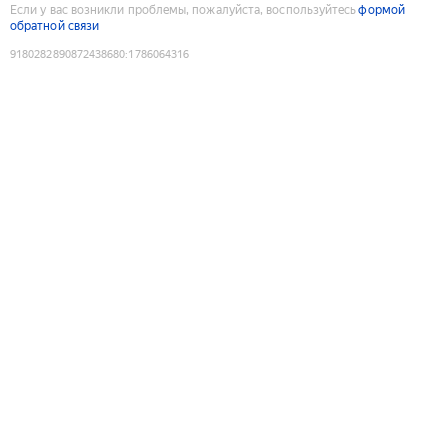
Если у вас возникли проблемы, пожалуйста, воспользуйтесь
формой
обратной связи
9180282890872438680
:
1786064316