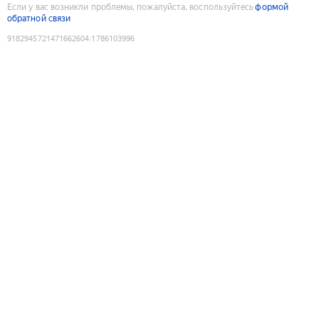
Если у вас возникли проблемы, пожалуйста, воспользуйтесь
формой
обратной связи
9182945721471662604
:
1786103996