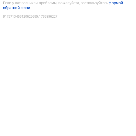
Если у вас возникли проблемы, пожалуйста, воспользуйтесь
формой
обратной связи
9175713458120623685
:
1785996227