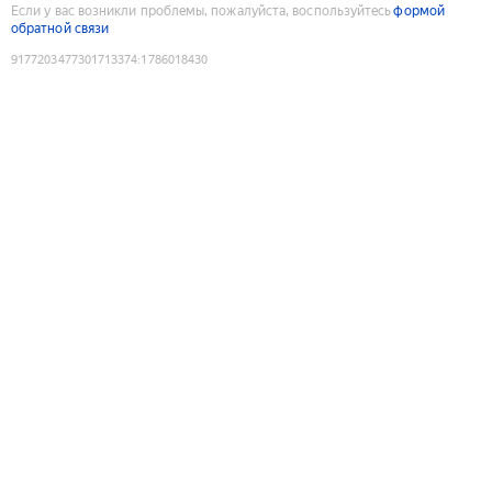
Если у вас возникли проблемы, пожалуйста, воспользуйтесь
формой
обратной связи
9177203477301713374
:
1786018430