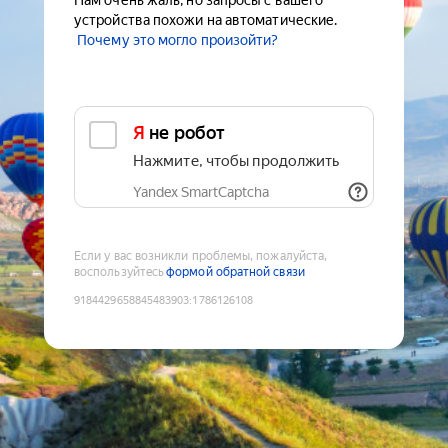
Нам очень жаль, но запросы с вашего
устройства похожи на автоматические.
Почему это могло произойти?
Я не робот
Нажмите, чтобы продолжить
Yandex SmartCaptcha
Если у вас возникли проблемы, пожалуйста,
воспользуйтесь
формой обратной связи
9184429658845483903
:
1786126108