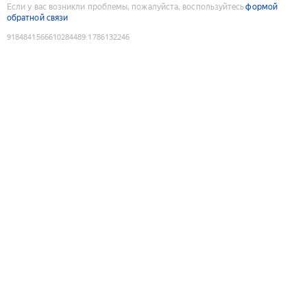
Если у вас возникли проблемы, пожалуйста, воспользуйтесь
формой
обратной связи
9184841566610284489
:
1786132246