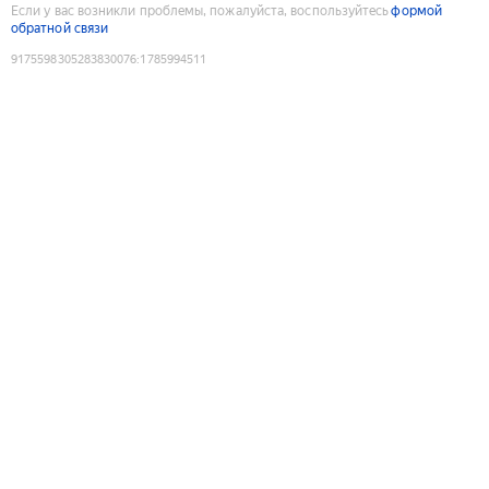
Если у вас возникли проблемы, пожалуйста, воспользуйтесь
формой
обратной связи
9175598305283830076
:
1785994511