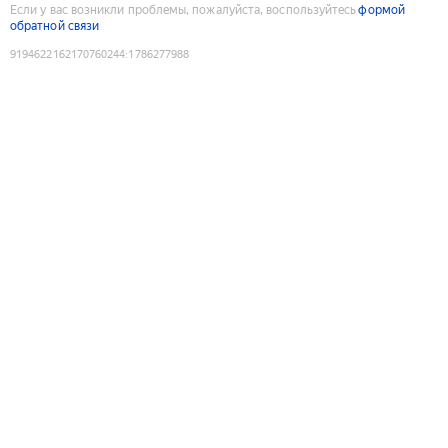
Если у вас возникли проблемы, пожалуйста, воспользуйтесь
формой
обратной связи
9194622162170760244
:
1786277988