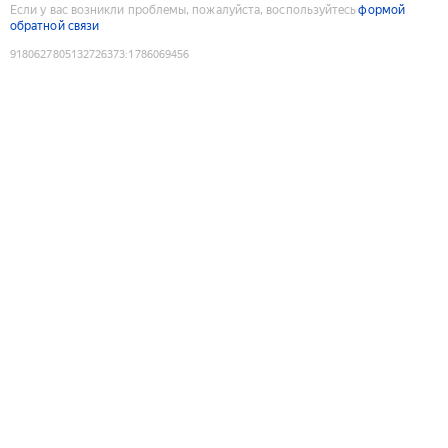
Если у вас возникли проблемы, пожалуйста, воспользуйтесь
формой
обратной связи
9180627805132726373
:
1786069456