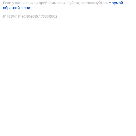
Если у вас возникли проблемы, пожалуйста, воспользуйтесь
формой
обратной связи
9176304184901909095
:
1786005029