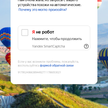
Нам очень жаль, но запросы с вашего
устройства похожи на автоматические.
Почему это могло произойти?
Я не робот
Нажмите, чтобы продолжить
Yandex SmartCaptcha
Если у вас возникли проблемы, пожалуйста,
воспользуйтесь
формой обратной связи
9179524866389449277
:
1786053021