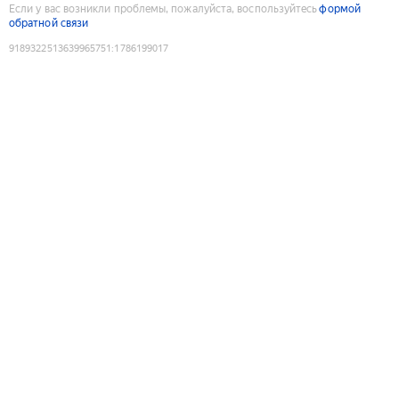
Если у вас возникли проблемы, пожалуйста, воспользуйтесь
формой
обратной связи
9189322513639965751
:
1786199017