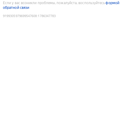
Если у вас возникли проблемы, пожалуйста, воспользуйтесь
формой
обратной связи
9199305979699547608
:
1786347783