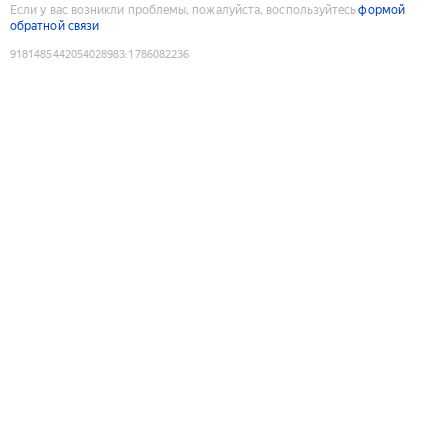
Если у вас возникли проблемы, пожалуйста, воспользуйтесь
формой
обратной связи
9181485442054028983
:
1786082236