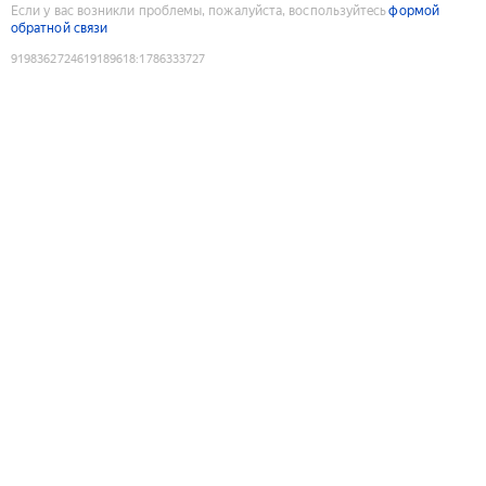
Если у вас возникли проблемы, пожалуйста, воспользуйтесь
формой
обратной связи
9198362724619189618
:
1786333727