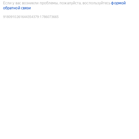
Если у вас возникли проблемы, пожалуйста, воспользуйтесь
формой
обратной связи
9180910261644354379
:
1786073665