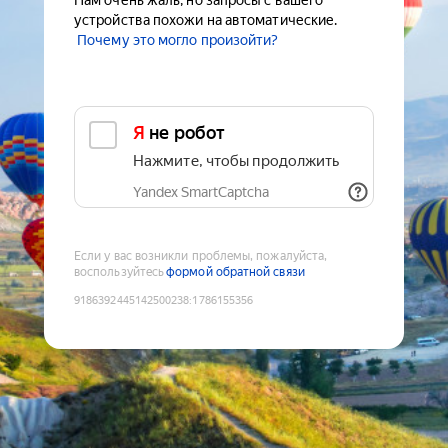
Нам очень жаль, но запросы с вашего
устройства похожи на автоматические.
Почему это могло произойти?
Я не робот
Нажмите, чтобы продолжить
Yandex SmartCaptcha
Если у вас возникли проблемы, пожалуйста,
воспользуйтесь
формой обратной связи
9186392445142500238
:
1786155356