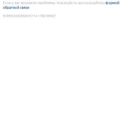
Если у вас возникли проблемы, пожалуйста, воспользуйтесь
формой
обратной связи
9189354030850015114
:
1786199487