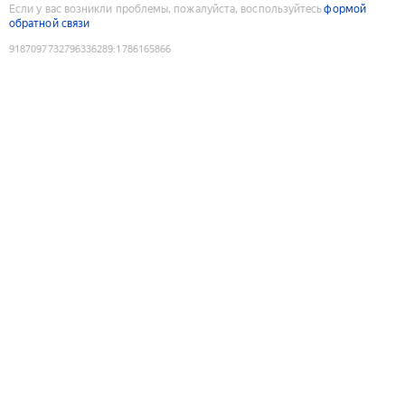
Если у вас возникли проблемы, пожалуйста, воспользуйтесь
формой
обратной связи
9187097732796336289
:
1786165866