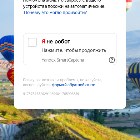
Нам очень жаль, но запросы с вашего
устройства похожи на автоматические.
Почему это могло произойти?
Я не робот
Нажмите, чтобы продолжить
Yandex SmartCaptcha
Если у вас возникли проблемы, пожалуйста,
воспользуйтесь
формой обратной связи
9175754582029116990
:
1785996839