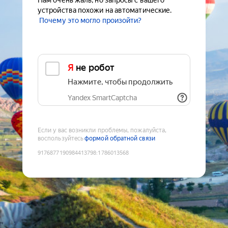
Нам очень жаль, но запросы с вашего
устройства похожи на автоматические.
Почему это могло произойти?
Я не робот
Нажмите, чтобы продолжить
Yandex SmartCaptcha
Если у вас возникли проблемы, пожалуйста,
воспользуйтесь
формой обратной связи
9176877190984413798
:
1786013568