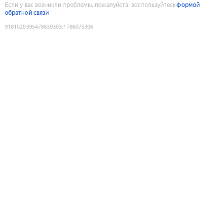
Если у вас возникли проблемы, пожалуйста, воспользуйтесь
формой
обратной связи
9181020395478639303
:
1786075306