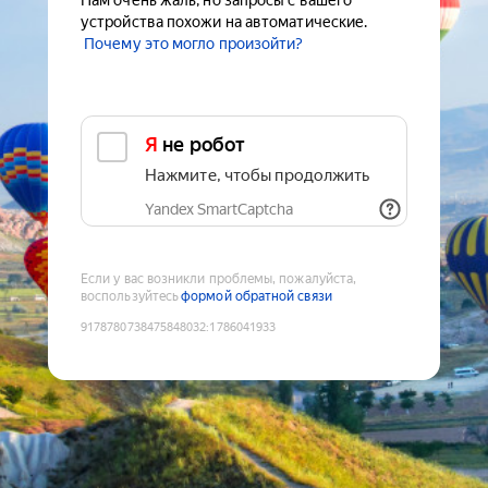
Нам очень жаль, но запросы с вашего
устройства похожи на автоматические.
Почему это могло произойти?
Я не робот
Нажмите, чтобы продолжить
Yandex SmartCaptcha
Если у вас возникли проблемы, пожалуйста,
воспользуйтесь
формой обратной связи
9178780738475848032
:
1786041933