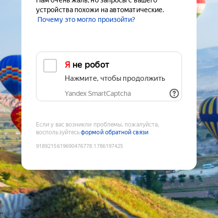
Нам очень жаль, но запросы с вашего
устройства похожи на автоматические.
Почему это могло произойти?
Я не робот
Нажмите, чтобы продолжить
Yandex SmartCaptcha
Если у вас возникли проблемы, пожалуйста,
воспользуйтесь
формой обратной связи
9189215619690476778
:
1786197425