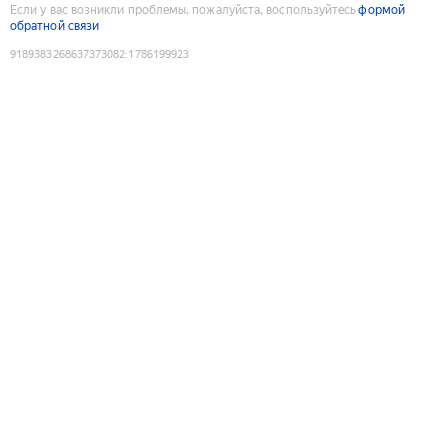
Если у вас возникли проблемы, пожалуйста, воспользуйтесь
формой
обратной связи
9189383268637373082
:
1786199923