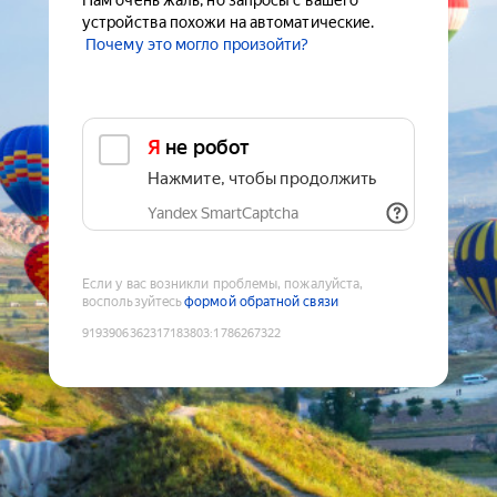
Нам очень жаль, но запросы с вашего
устройства похожи на автоматические.
Почему это могло произойти?
Я не робот
Нажмите, чтобы продолжить
Yandex SmartCaptcha
Если у вас возникли проблемы, пожалуйста,
воспользуйтесь
формой обратной связи
9193906362317183803
:
1786267322