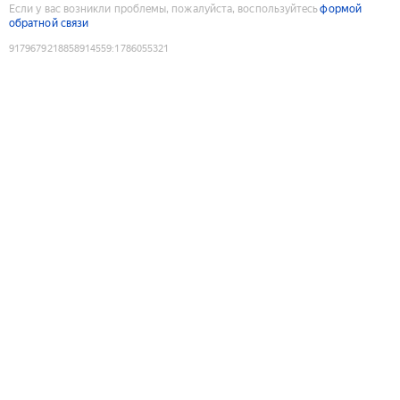
Если у вас возникли проблемы, пожалуйста, воспользуйтесь
формой
обратной связи
9179679218858914559
:
1786055321