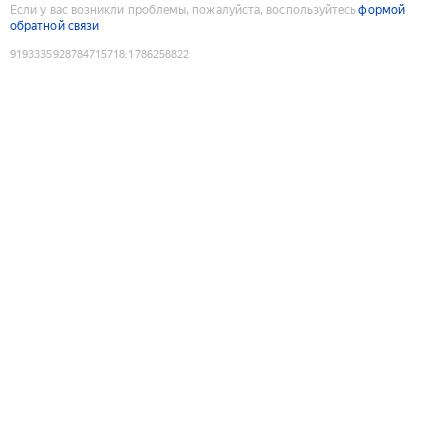
Если у вас возникли проблемы, пожалуйста, воспользуйтесь
формой
обратной связи
9193335928784715718
:
1786258822