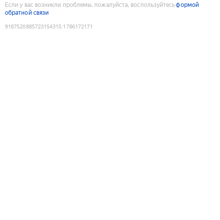
Если у вас возникли проблемы, пожалуйста, воспользуйтесь
формой
обратной связи
9187520885723154315
:
1786172171