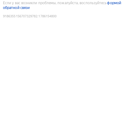
Если у вас возникли проблемы, пожалуйста, воспользуйтесь
формой
обратной связи
9186355156707329782
:
1786154800