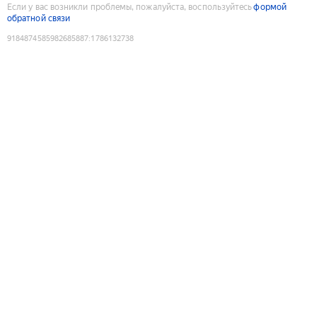
Если у вас возникли проблемы, пожалуйста, воспользуйтесь
формой
обратной связи
9184874585982685887
:
1786132738