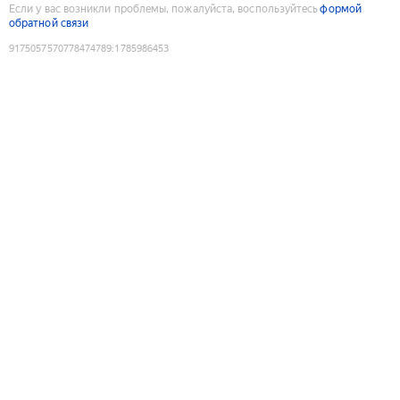
Если у вас возникли проблемы, пожалуйста, воспользуйтесь
формой
обратной связи
9175057570778474789
:
1785986453