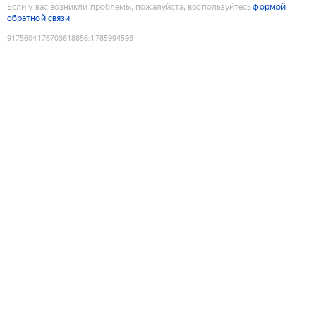
Если у вас возникли проблемы, пожалуйста, воспользуйтесь
формой
обратной связи
9175604176703618856
:
1785994598