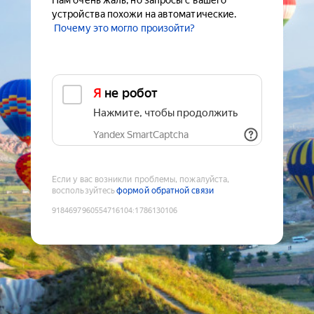
Нам очень жаль, но запросы с вашего
устройства похожи на автоматические.
Почему это могло произойти?
Я не робот
Нажмите, чтобы продолжить
Yandex SmartCaptcha
Если у вас возникли проблемы, пожалуйста,
воспользуйтесь
формой обратной связи
9184697960554716104
:
1786130106