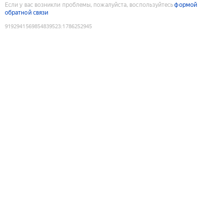
Если у вас возникли проблемы, пожалуйста, воспользуйтесь
формой
обратной связи
9192941569854839523
:
1786252945