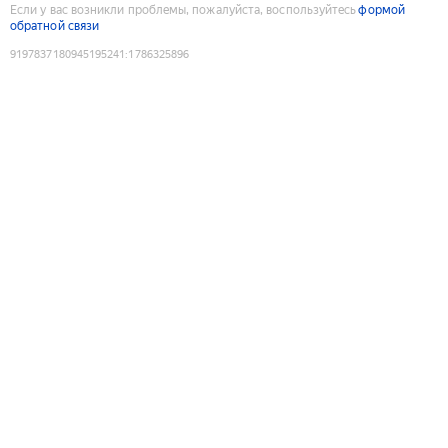
Если у вас возникли проблемы, пожалуйста, воспользуйтесь
формой
обратной связи
9197837180945195241
:
1786325896