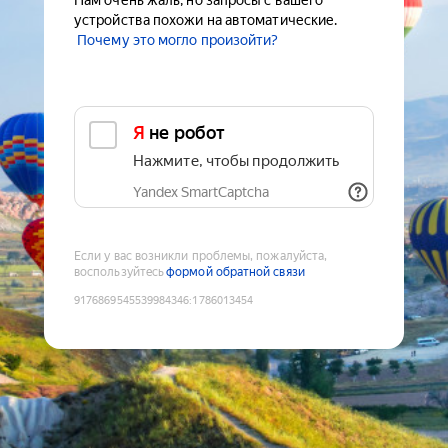
Нам очень жаль, но запросы с вашего
устройства похожи на автоматические.
Почему это могло произойти?
Я не робот
Нажмите, чтобы продолжить
Yandex SmartCaptcha
Если у вас возникли проблемы, пожалуйста,
воспользуйтесь
формой обратной связи
9176869545539984346
:
1786013454