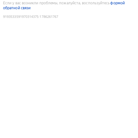
Если у вас возникли проблемы, пожалуйста, воспользуйтесь
формой
обратной связи
9193533591970314375
:
1786261767